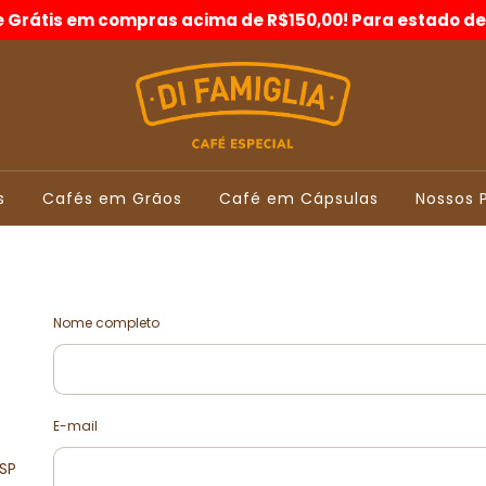
e Grátis em compras acima de R$150,00! Para estado de
s
Cafés em Grãos
Café em Cápsulas
Nossos 
Nome completo
E-mail
 SP