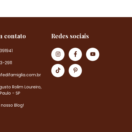
m contato
Redes sociais
391941
83-2911
fedifamiglia.com.br
usto Rolim Loureiro,
Paulo - SP
o nosso Blog!