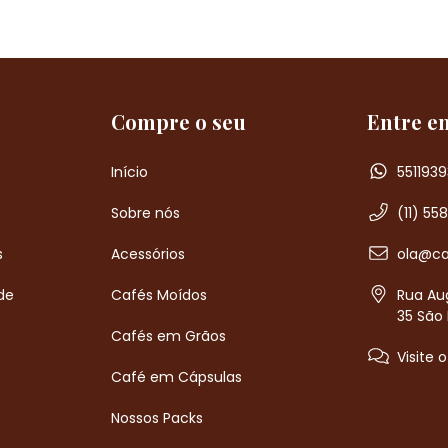
Compre o seu
Entre e
Início
5511939
Sobre nós
(11) 55
s
Acessórios
ola@ca
de
Cafés Moídos
Rua Aug
35 São 
Cafés em Grãos
Visite 
Café em Cápsulas
Nossos Packs