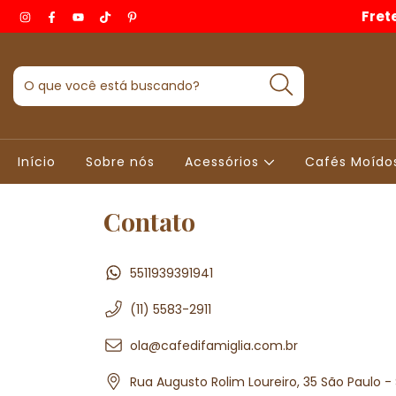
Fret
Início
Sobre nós
Acessórios
Cafés Moído
Contato
5511939391941
(11) 5583-2911
ola@cafedifamiglia.com.br
Rua Augusto Rolim Loureiro, 35 São Paulo -