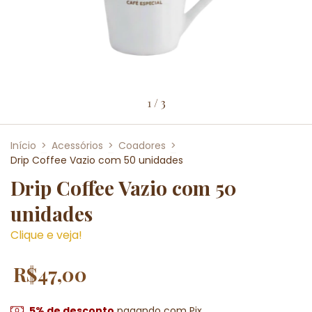
1
/
3
Início
>
Acessórios
>
Coadores
>
Drip Coffee Vazio com 50 unidades
Drip Coffee Vazio com 50
unidades
Clique e veja!
R$47,00
5% de desconto
pagando com Pix