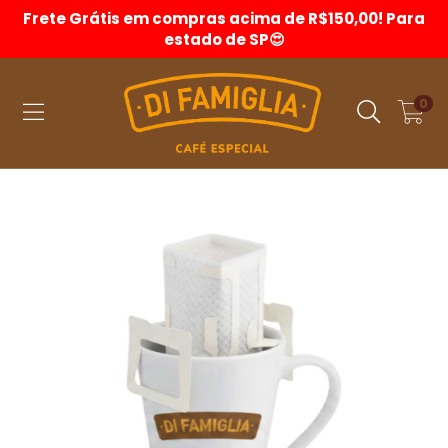
Frete Grátis em compras acima de R$150,00! Para
estado de SP😍
0