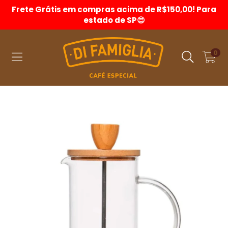
Frete Grátis em compras acima de R$150,00! Para
estado de SP😍
0