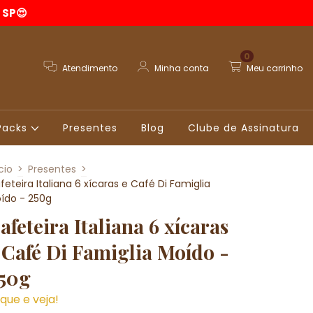
 SP😍
0
Atendimento
Minha conta
Meu carrinho
Packs
Presentes
Blog
Clube de Assinatura
cio
>
Presentes
>
feteira Italiana 6 xícaras e Café Di Famiglia
ído - 250g
afeteira Italiana 6 xícaras
 Café Di Famiglia Moído -
50g
ique e veja!