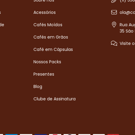
Sobre nós
(11) 55
s
Acessórios
ola@ca
de
Cafés Moídos
Rua Aug
35 São 
Cafés em Grãos
Visite 
Café em Cápsulas
Nossos Packs
Presentes
Blog
Clube de Assinatura