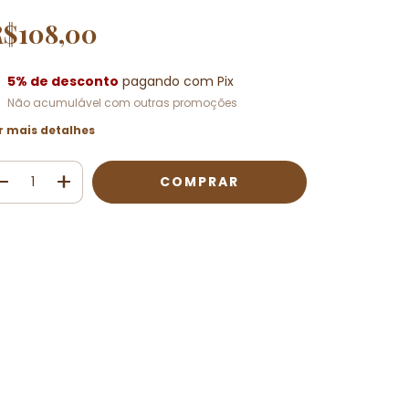
R$108,00
5% de desconto
pagando com Pix
Não acumulável com outras promoções
r mais detalhes
Meios de envio
ALTERAR CEP
regas para o CEP:
CALCULAR
ça login
e use seus dados de entrega
o sei meu CEP