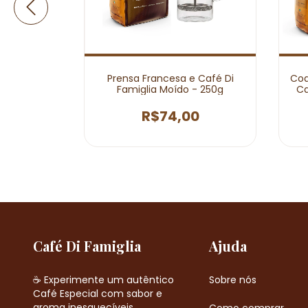
 e Moedor
Prensa Francesa e Café Di
Coa
glia em
Famiglia Moído - 250g
Ca
0
R$74,00
Café Di Famiglia
Ajuda
☕ Experimente um autêntico
Sobre nós
Café Especial com sabor e
aroma inesquecíveis.