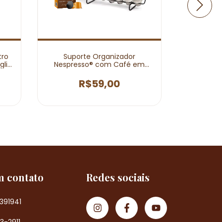
tro
Suporte Organizador
Drip Co
glia
Nespresso® com Café em
unidades
Cápsula Di Famiglia
M
R$59,00
m contato
Redes sociais
391941