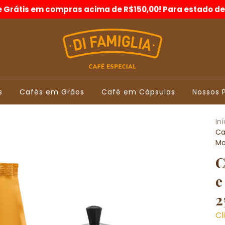
e Grátis em compras acima de R$150,00! Para estado de
s
Cafés em Grãos
Café em Cápsulas
Nossos 
Iní
Ca
Mo
C
e
2
Cl