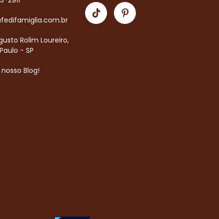
83-2911
fedifamiglia.com.br
usto Rolim Loureiro,
Paulo - SP
o nosso Blog!