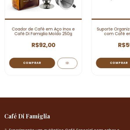
Coador de Café em Aço Inox e
Suporte Organiz
Café Di Famiglia Moído 250g
com Café em
Fami
R$92,00
R$5
Café Di Famiglia