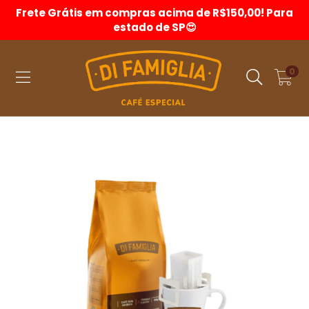
Frete Grátis em compras acima de R$150,00! Para
estado de SP😍
0