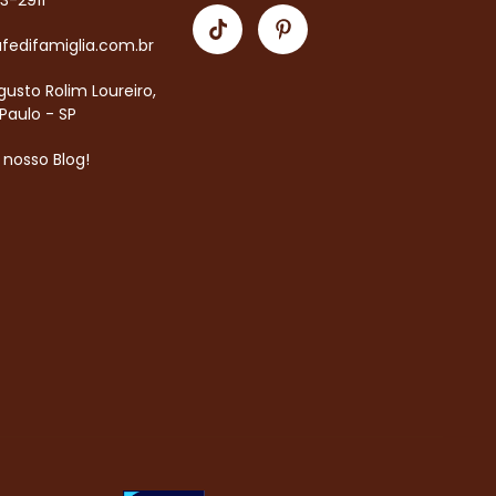
83-2911
fedifamiglia.com.br
usto Rolim Loureiro,
Paulo - SP
o nosso Blog!