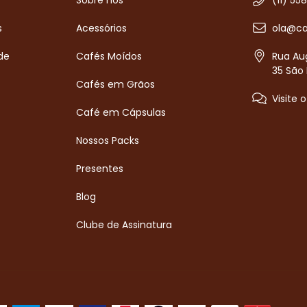
Sobre nós
(11) 55
s
Acessórios
ola@ca
de
Cafés Moídos
Rua Aug
35 São 
Cafés em Grãos
Visite 
Café em Cápsulas
Nossos Packs
Presentes
Blog
Clube de Assinatura