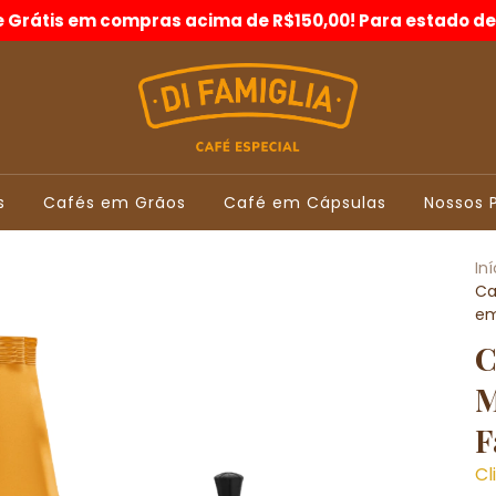
e Grátis em compras acima de R$150,00! Para estado de
s
Cafés em Grãos
Café em Cápsulas
Nossos 
Iní
Ca
em
C
M
F
Cl