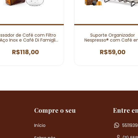
ssador de Café com Filtro
Suporte Organizador
Aço Inox e Café Di Famiglia
Nespresso® com Café 
Moído - 250g
Cápsula Di Famiglia
R$118,00
R$59,00
Compre o seu
Entre e
Início
5511939