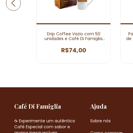
e Café em
Drip Coffee Vazio com 50
Pa
i Famiglia
unidades e Café Di Famiglia
de 
kg
Moído - 250g
0
R$74,00
Café Di Famiglia
Ajuda
☕ Experimente um autêntico
Sobre nós
Café Especial com sabor e
aroma inesquecíveis.