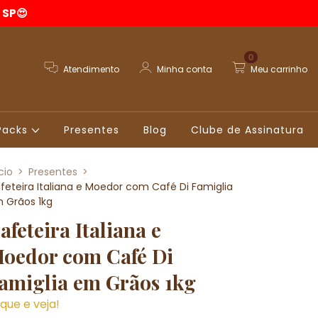
 SP😍
0
Atendimento
Minha conta
Meu carrinho
Packs
Presentes
Blog
Clube de Assinatura
cio
>
Presentes
>
feteira Italiana e Moedor com Café Di Famiglia
 Grãos 1kg
afeteira Italiana e
oedor com Café Di
amiglia em Grãos 1kg
ique e veja!