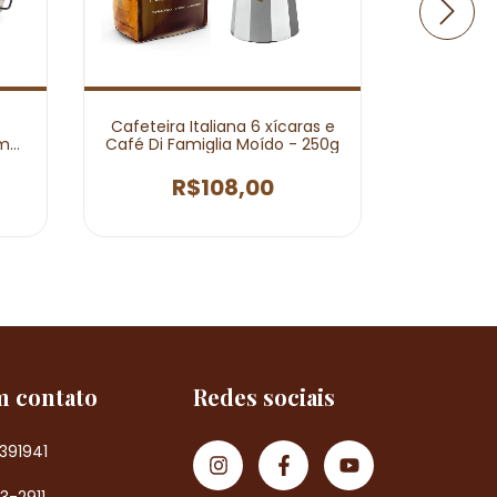
Cafeteira Italiana 6 xícaras e
Coador de
em
Café Di Famiglia Moído - 250g
Café Di 
R$108,00
m contato
Redes sociais
391941