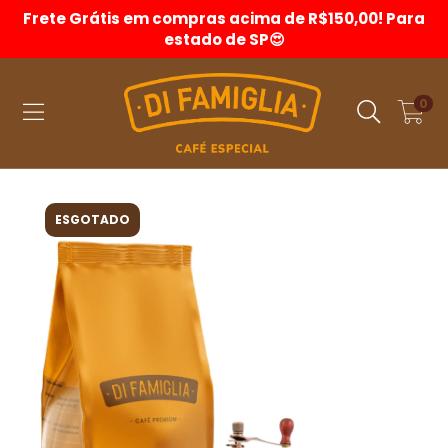
Frete Grátis em compras acima de R$150,00! Para
estado de SP😍
0
ESGOTADO